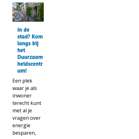
t("Lees
meer
over")
In
In de
de
stad? Kom
stad?
langs bij
Kom
het
Duurzaam
langs
heidscentr
bij
um!
het
Duurzaamheidscentrum!
Een plek
waar je als
inwoner
terecht kunt
met al je
vragen over
energie
besparen,