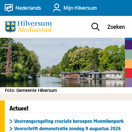
Mijn Hilversum
Zoeken
Hilversum,
mediastad
Foto: Gemeente Hilversum
Actueel
Voorrangsregeling cruciale beroepen Monnikenpark
Voorschrift demonstratie zondag 9 augustus 2026