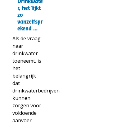
Drinkwater,
Drinkwate
het
r, het lijkt
lijkt
zo
zo
vanzelfspr
ekend …
vanzelfsprekend
…
Als de vraag
naar
drinkwater
toeneemt, is
het
belangrijk
dat
drinkwaterbedrijven
kunnen
zorgen voor
voldoende
aanvoer.