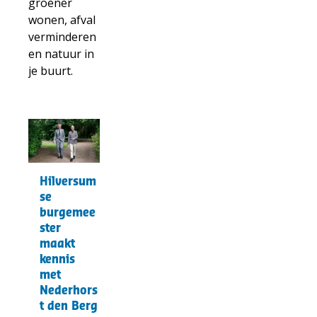
groener
wonen, afval
verminderen
en natuur in
je buurt.
t("Lees
meer
over")
Hilversumse
Hilversum
burgemeester
se
maakt
burgemee
kennis
ster
maakt
met
kennis
Nederhorst
met
den
Nederhors
Berg
t den Berg