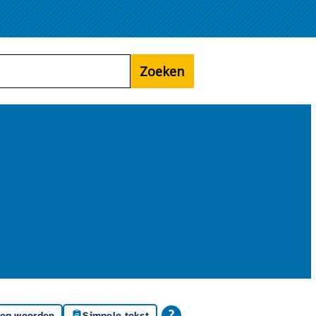
Zoeken
leg woorden
Simpele tekst