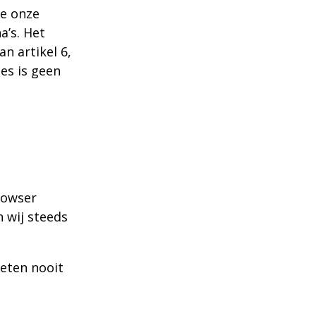
e onze
a’s. Het
n artikel 6,
es is geen
rowser
 wij steeds
eten nooit