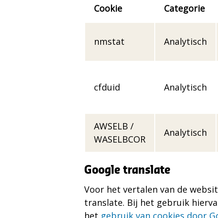
Cookie
Categorie
Cookies
gemeente
nmstat
Analytisch
Hilversum
cfduid
Analytisch
AWSELB /
Analytisch
WASELBCOR
Google translate
Voor het vertalen van de webs
translate. Bij het gebruik hier
het
gebruik van cookies door G