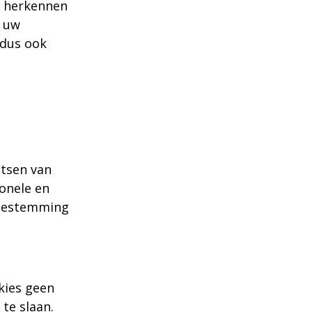
r herkennen
m uw
 dus ook
atsen van
ionele en
 toestemming
kies geen
te slaan.