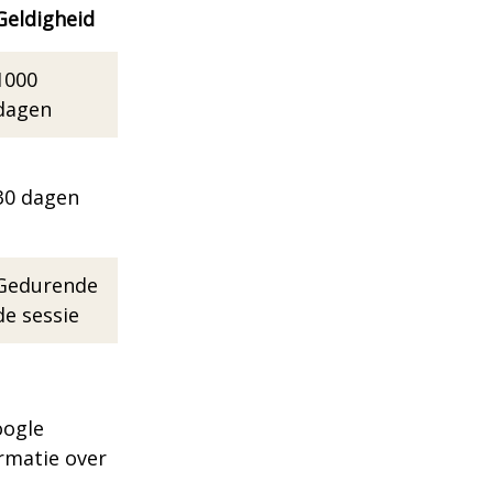
Geldigheid
1000
dagen
30 dagen
Gedurende
de sessie
oogle
ormatie over