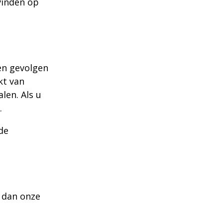
vinden op
een gevolgen
kt van
len. Als u
.
de
 dan onze