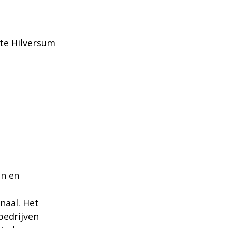
nte Hilversum
In en
naal. Het
bedrijven