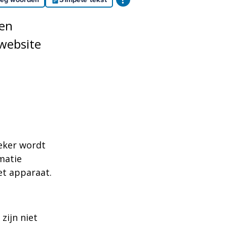
den
website
eker wordt
matie
et apparaat.
zijn niet