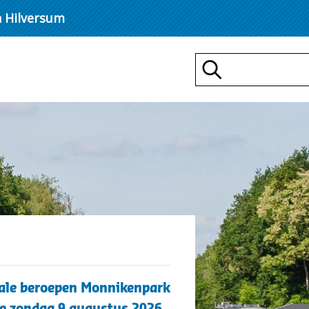
n Hilversum
Zoeken
,
d
iale beroepen Monnikenpark