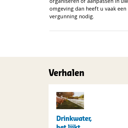
organiseren of aanpassen in uw
omgeving dan heeft u vaak een
vergunning nodig.
Verhalen
t("Lees
meer
over")
Drinkwater,
Drinkwater,
het
het lijkt