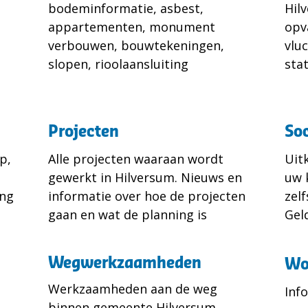
bodeminformatie, asbest,
Hil
appartementen, monument
opv
verbouwen, bouwtekeningen,
vlu
slopen, rioolaansluiting
sta
Projecten
Soc
p,
Alle projecten waaraan wordt
Uit
gewerkt in Hilversum. Nieuws en
uw 
ang
informatie over hoe de projecten
zel
gaan en wat de planning is
Gel
Wegwerkzaamheden
Wo
Werkzaamheden aan de weg
Inf
binnen gemeente Hilversum