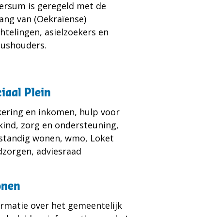
versum is geregeld met de
ang van (Oekraïense)
chtelingen, asielzoekers en
tushouders.
iaal Plein
kering en inkomen, hulp voor
kind, zorg en ondersteuning,
fstandig wonen, wmo, Loket
dzorgen, adviesraad
nen
ormatie over het gemeentelijk