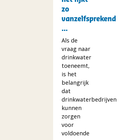
lijkt
zo
zo
vanzelfsprekend
vanzelfsprekend
…
…
Als de
vraag naar
drinkwater
toeneemt,
is het
belangrijk
dat
drinkwaterbedrijven
kunnen
zorgen
voor
voldoende