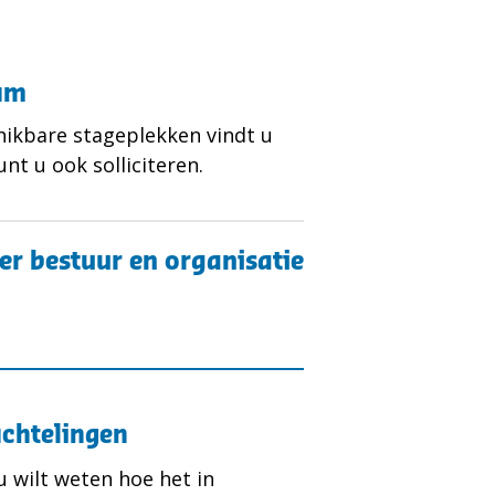
sum
hikbare stageplekken vindt u
unt u ook solliciteren.
ver bestuur en organisatie
uchtelingen
 u wilt weten hoe het in