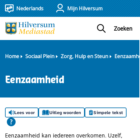
Mijn Hilversum
Zoeken
Home
Sociaal Plein
Zorg, Hulp en Steun
Eenzaamhe
Eenzaamheid
Lees voor
Uitleg woorden
Simpele tekst
Eenzaamheid kan iedereen overkomen. Uzelf,