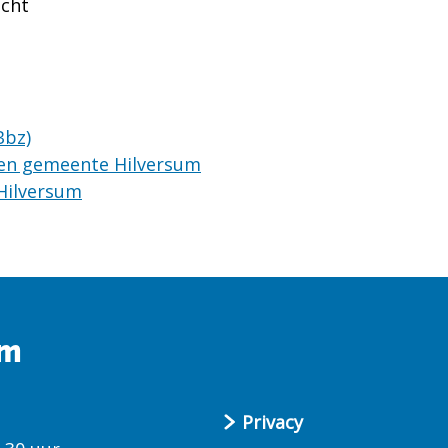
icht
Bbz)
en gemeente Hilversum
Hilversum
um
Privacy