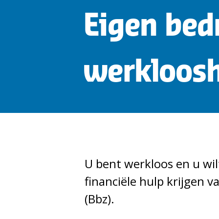
Eigen bedr
werkloosh
U bent werkloos en u wil
financiële hulp krijgen v
(Bbz).