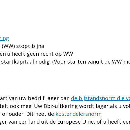
ring
 (WW) stopt bijna
 en u heeft geen recht op WW
 startkapitaal nodig. (Voor starten vanuit de WW m
art van uw bedrijf lager dan
de bijstandsnorm die v
elt ook mee. Uw Bbz-uitkering wordt lager als u v
 of ouder. Dit heet de
kostendelersnorm
ger van een land uit de Eu­ro­pe­se Unie, of u heeft een