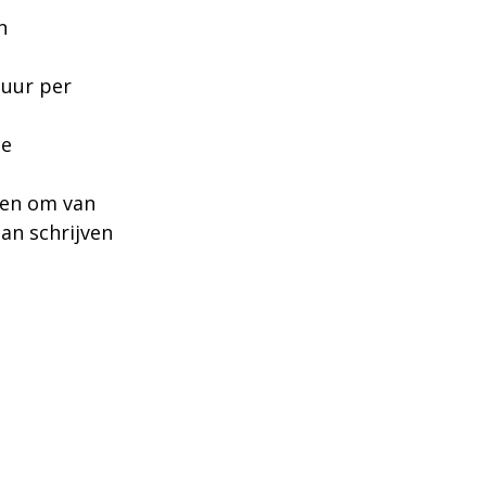
n
 uur per
ie
nen om van
an schrijven