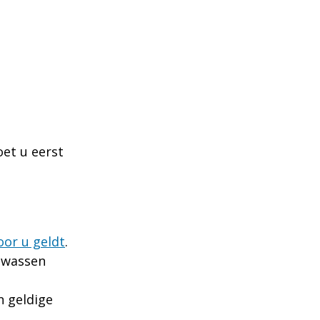
oet u eerst
oor u geldt
.
olwassen
 gel­di­ge