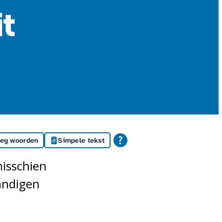
it
leg woorden
Simpele tekst
misschien
tandigen