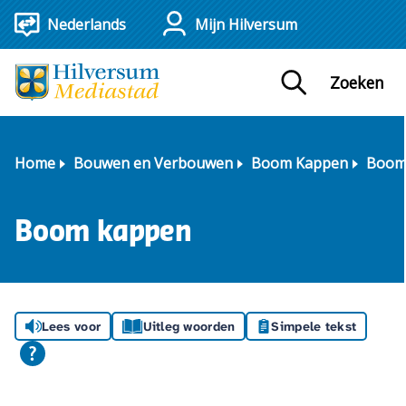
Mijn Hilversum
Zoeken
Home
Bouwen en Verbouwen
Boom Kappen
Boom
Boom kappen
Lees voor
Uitleg woorden
Simpele tekst