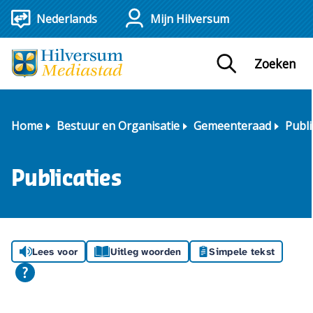
Mijn Hilversum
Zoeken
Home
Bestuur en Organisatie
Gemeenteraad
Publi
Publicaties
Lees voor
Uitleg woorden
Simpele tekst