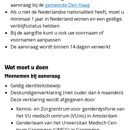
aanvraag bij de
gemeente Den Haag
Als u niet de Nederlandse nationaliteit heeft, moet u
minimaal 1 jaar in Nederland wonen en een geldige
verblijfsstatus hebben
Bij de aangifte kunt u ook uw voornaam of
voornamen aanpassen
De aanvraag wordt binnen 14 dagen verwerkt
Wat moet u doen
Meenemen bij aanvraag
Geldig identiteitsbewijs
Deskundigenverklaring (niet ouder dan 6 maanden).
Deze verklaring wordt afgegeven door:
Ken­nis- en Zorg­cen­trum voor gen­der­dy­sfo­rie van
het VU me­disch cen­trum (VUmc) in Amsterdam
Gen­der­team van het Uni­ver­si­tair Me­disch Cen­
trum Gro­nin­gen (UMCG) in Gro­nin­gen