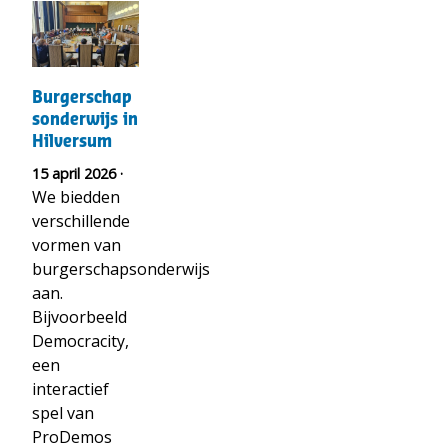
t("Lees
meer
over")
Burgerschapsonderwijs
Burgerschap
in
sonderwijs in
Hilversum
Hilversum
15 april 2026 ·
We biedden
verschillende
vormen van
burgerschapsonderwijs
aan.
Bijvoorbeeld
Democracity,
een
interactief
spel van
ProDemos