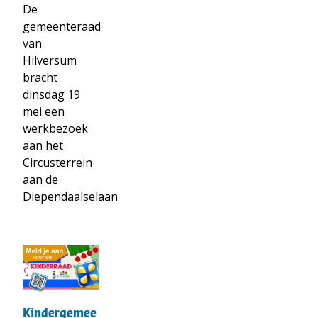
De
gemeenteraad
van
Hilversum
bracht
dinsdag 19
mei een
werkbezoek
aan het
Circusterrein
aan de
Diependaalselaan
t("Lees
meer
over")
Kindergemeenteraadsleden
Kindergemee