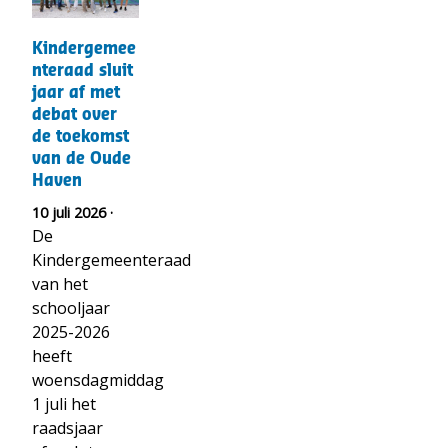
over")
Kindergemeenteraad
Kindergemee
sluit
nteraad sluit
jaar
jaar af met
af
debat over
met
de toekomst
debat
van de Oude
over
Haven
de
10 juli 2026 ·
toekomst
De
van
Kindergemeenteraad
de
van het
Oude
schooljaar
Haven
2025-2026
heeft
woensdagmiddag
1 juli het
raadsjaar