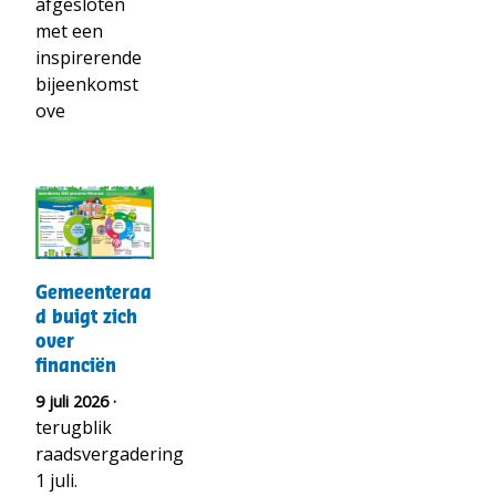
afgesloten
met een
inspirerende
bijeenkomst
ove
t("Lees
meer
over")
Gemeenteraad
Gemeenteraa
buigt
d buigt zich
zich
over
over
financiën
financiën
9 juli 2026 ·
terugblik
raadsvergadering
1 juli.