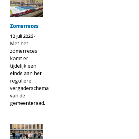
t("Lees
meer
over")
Zomerreces
Zomerreces
10 juli 2026 ·
Met het
zomerreces
komt er
tijdelijk een
einde aan het
reguliere
vergaderschema
van de
gemeenteraad.
t("Lees
meer