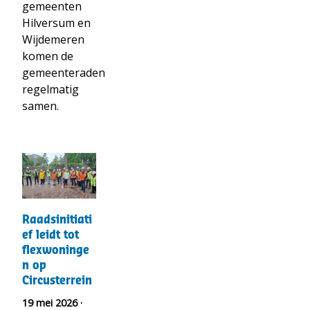
gemeenten
Hilversum en
Wijdemeren
komen de
gemeenteraden
regelmatig
samen.
t("Lees
meer
over")
Raadsinitiatief
Raadsinitiati
leidt
ef leidt tot
tot
flexwoninge
flexwoningen
n op
op
Circusterrein
Circusterrein
19 mei 2026 ·