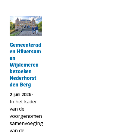
t("Lees
meer
over")
Gemeenteraden
Gemeenterad
Hilversum
en Hilversum
en
en
Wijdemeren
Wijdemeren
bezoeken
bezoeken
Nederhorst
Nederhorst
den
den Berg
Berg
2 juni 2026 ·
In het kader
van de
voorgenomen
samenvoeging
van de