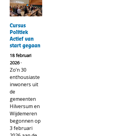
t("Lees
meer
over")
Cursus
Cursus
Politiek
Politiek
Actief
Actief van
van
start gegaan
start
18 februari
gegaan
2026 ·
Zo’n 30
enthousiaste
inwoners uit
de
gemeenten
Hilversum en
Wijdemeren
begonnen op
3 februari
2026 aan de