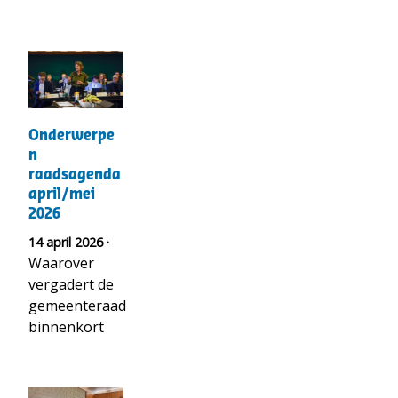
t("Lees
meer
over")
Onderwerpen
Onderwerpe
raadsagenda
n
april/mei
raadsagenda
2026
april/mei
2026
14 april 2026 ·
Waarover
vergadert de
gemeenteraad
binnenkort