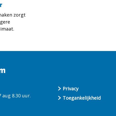
r
maken zorgt
agere
limaat.
um
Privacy
 aug 8.30 uur.
Toegankelijkheid