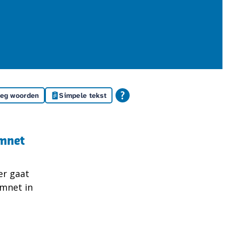
leg woorden
Simpele tekst
omnet
er gaat
mnet in