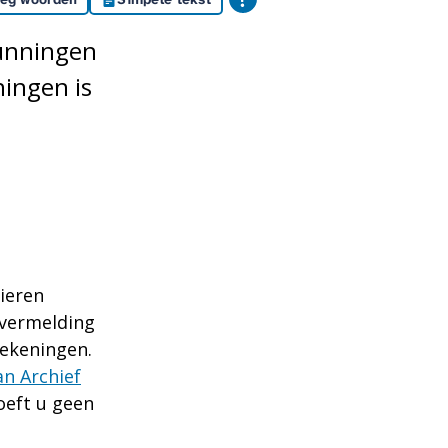
unningen
ingen is
ieren
vermelding
tekeningen.
an Archief
oeft u geen