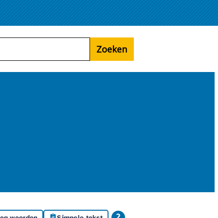
Zoeken
leg woorden
Simpele tekst