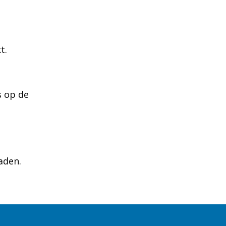
t.
s op de
aden.