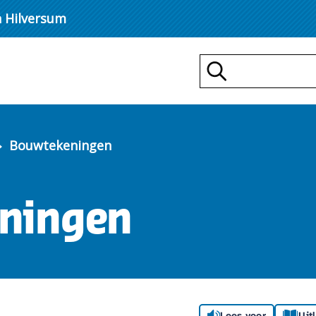
n Hilversum
Zoeken
Bouwtekeningen
ningen
Lees voor
Uit