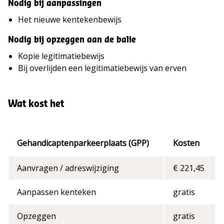
Nodig bij aanpassingen
Het nieuwe kentekenbewijs
Nodig bij opzeggen aan de balie
Kopie legitimatiebewijs
Bij overlijden een legitimatiebewijs van erven
Wat kost het
Gehandicaptenparkeerplaats (GPP)
Kosten
Kosten
Aanvragen / adreswijziging
€ 221,45
aanvragen,
aanpassen
Aanpassen kenteken
gratis
of
opzeggen
Opzeggen
gratis
gehandicaptenparkeerplaats