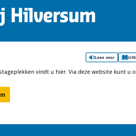
j Hilversum
Lees voor
Uit
tageplekken vindt u hier. Via deze website kunt u 
um