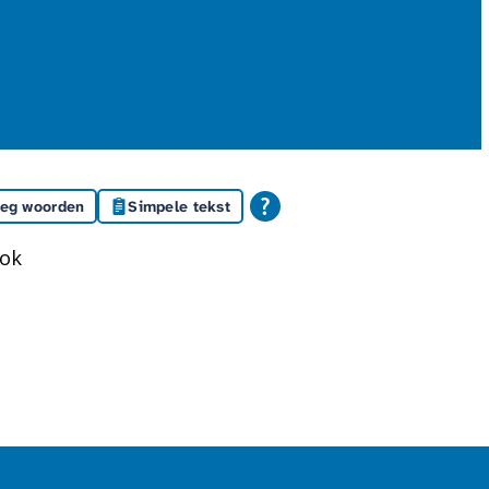
leg woorden
Simpele tekst
ook