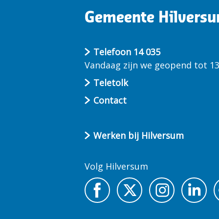
gemeente
Gemeente Hilvers
Hilversum
Telefoon 14 035
Vandaag zijn we geopend tot 13
Teletolk
Contact
Werken bij Hilversum
Volg Hilversum