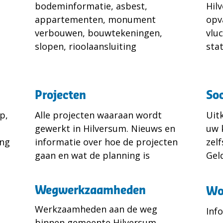
bodeminformatie, asbest,
Hil
appartementen, monument
opv
verbouwen, bouwtekeningen,
vlu
slopen, rioolaansluiting
sta
Projecten
Soc
p,
Alle projecten waaraan wordt
Uit
gewerkt in Hilversum. Nieuws en
uw 
ang
informatie over hoe de projecten
zel
gaan en wat de planning is
Gel
Wegwerkzaamheden
Wo
Werkzaamheden aan de weg
Inf
binnen gemeente Hilversum