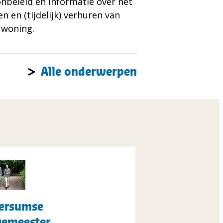
nbeleid en informatie over het
n en (tijdelijk) verhuren van
 woning.
Alle onderwerpen
es
)
versumse
ersumse
emeester
gemeester