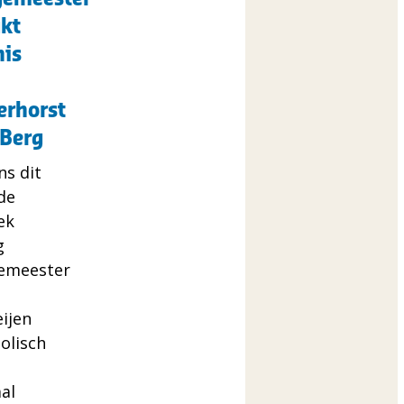
t
kt
is
nis
rhorst
erhorst
 Berg
ns dit
de
ek
g
emeester
ijen
olisch
al