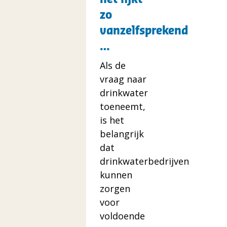
lijkt
zo
zo
vanzelfsprekend
vanzelfsprekend
…
…
Als de
vraag naar
drinkwater
toeneemt,
is het
belangrijk
dat
drinkwaterbedrijven
kunnen
zorgen
voor
voldoende