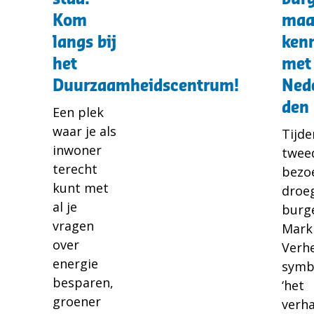
stad?
maak
Kom
maa
Kom
kenn
langs bij
ken
langs
met
het
met
bij
Nede
Duurzaamheidscentrum!
Ned
het
den
den
Duurzaamheidscentrum!
Berg
Een plek
waar je als
Tijde
inwoner
twee
terecht
bezo
kunt met
droe
al je
burg
vragen
Mark
over
Verhe
energie
symb
besparen,
‘het
groener
verha