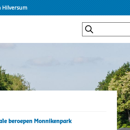
n Hilversum
Zoeken
,
d
iale beroepen Monnikenpark