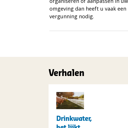
organiseren of aanpassen in uw
omgeving dan heeft u vaak een
vergunning nodig.
Verhalen
t("Lees
meer
over")
Drinkwater,
Drinkwater,
het
het lijkt