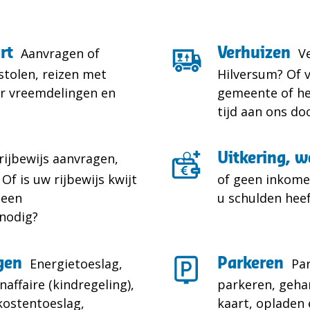
rt
Aanvragen of
Verhuizen
V
stolen, reizen met
Hilversum? Of 
or vreemdelingen en
gemeente of he
tijd aan ons do
 rijbewijs aanvragen,
Uitkering, w
Of is uw rijbewijs kwijt
of geen inkomen
 een
u schulden heef
nodig?
gen
Energietoeslag,
Parkeren
Pa
affaire (kindregeling),
parkeren, geha
kostentoeslag,
kaart, opladen 