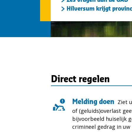
Zes vragen aan de GAD
Hilversum krijgt provin
Direct regelen
Melding doen
Ziet u
of (geluids)overlast ge
bijvoorbeeld huiselijk g
crimineel gedrag in u