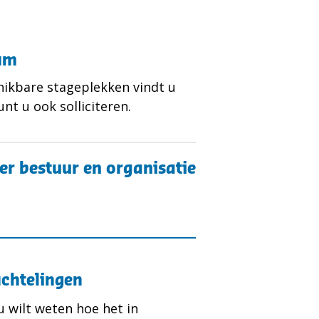
sum
hikbare stageplekken vindt u
unt u ook solliciteren.
ver bestuur en organisatie
uchtelingen
 u wilt weten hoe het in