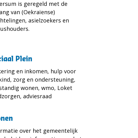
versum is geregeld met de
ang van (Oekraïense)
chtelingen, asielzoekers en
tushouders.
iaal Plein
kering en inkomen, hulp voor
kind, zorg en ondersteuning,
fstandig wonen, wmo, Loket
dzorgen, adviesraad
nen
ormatie over het gemeentelijk