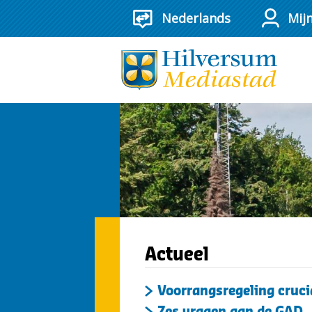
Mij
Hilversum
mediasta
Actueel
Voorrangsregeling cruc